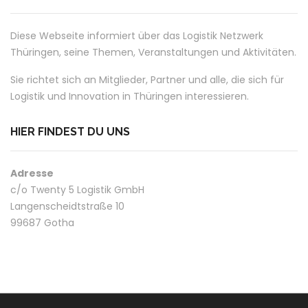
Diese Webseite informiert über das Logistik Netzwerk
Thüringen, seine Themen, Veranstaltungen und Aktivitäten.
Sie richtet sich an Mitglieder, Partner und alle, die sich für
Logistik und Innovation in Thüringen interessieren.
HIER FINDEST DU UNS
Adresse
c/o Twenty 5 Logistik GmbH
Langenscheidtstraße 10
99687 Gotha