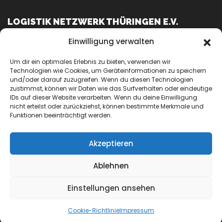
LOGISTIK NETZWERK THÜRINGEN E.V.
Einwilligung verwalten
c/o Twenty 5 Logistik GmbH
Um dir ein optimales Erlebnis zu bieten, verwenden wir
Langenscheidtstraße 10
Technologien wie Cookies, um Geräteinformationen zu speichern
99687 Gotha
und/oder darauf zuzugreifen. Wenn du diesen Technologien
Ansprechpartner: Karsten Schmidt
zustimmst, können wir Daten wie das Surfverhalten oder eindeutige
IDs auf dieser Website verarbeiten. Wenn du deine Einwilligung
Mobil: +49 151 / 67532820
nicht erteilst oder zurückziehst, können bestimmte Merkmale und
E-Mail:
info@lognet-th.de
Funktionen beeinträchtigt werden.
Akzeptieren
Ablehnen
Stolz präsentiert von WordPress
|
Theme: Transportex von
Themeansar
Einstellungen ansehen
Cookie-Richtlinie
Impressum