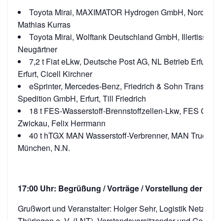
Toyota Mirai, MAXIMATOR Hydrogen GmbH, Nordhaus
Mathias Kurras
Toyota Mirai, Wolftank Deutschland GmbH, Illertissen, 
Neugärtner
7,2 t Fiat eLkw, Deutsche Post AG, NL Betrieb Erfurt, 
Erfurt, Cicell Kirchner
eSprinter, Mercedes-Benz, Friedrich & Sohn Transport 
Spedition GmbH, Erfurt, Till Friedrich
18 t FES-Wasserstoff-Brennstoffzellen-Lkw, FES Gmb
Zwickau, Felix Herrmann
40 t hTGX MAN Wasserstoff-Verbrenner, MAN Truck &
München, N.N.
17:00 Uhr: Begrüßung / Vorträge / Vorstellung der Tei
Grußwort und Veranstalter: Holger Sehr, Logistik Netzwer
Thüringen e. V. (LNT), Vorstandsvorsitzender und Geschäf