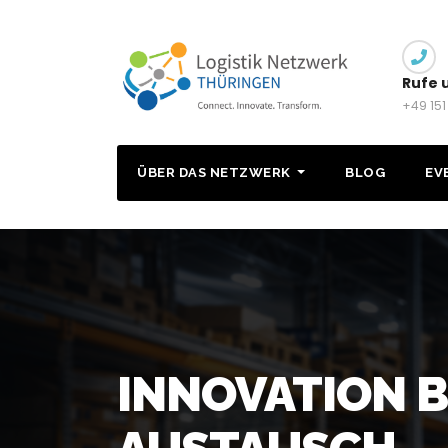
Zum
Inhalt
springen
Rufe 
+49 151
ÜBER DAS NETZWERK
BLOG
EV
INNOVATION 