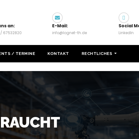
uns an:
E-Mail:
Social M
 / 67532820
info@lognet-th.de
LinkedIn
ENTS / TERMINE
KONTAKT
RECHTLICHES
BRAUCHT