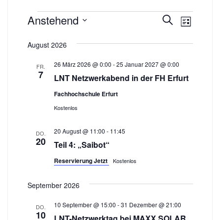
Veranstaltungen
Veran
Veranst
Anstehend
Suche
Liste
Ansic
Datum
Suche
August 2026
wählen.
Navig
und
26 März 2026 @ 0:00
-
25 Januar 2027 @ 0:00
FR.
Ansichte
7
LNT Netzwerkabend in der FH Erfurt
Navigat
Fachhochschule Erfurt
Kostenlos
20 August @ 11:00
-
11:45
DO.
20
Teil 4: „Saibot“
Reservierung Jetzt
Kostenlos
September 2026
10 September @ 15:00
-
31 Dezember @ 21:00
DO.
10
LNT-Netzwerktag bei MAXX SOLAR